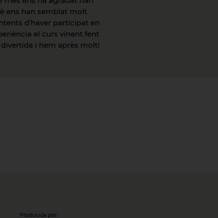
ue més ens ha agradat han
rquè ens han semblat molt
ntents d’haver participat en
periència el curs vinent fent
t divertida i hem après molt!
Producida por: