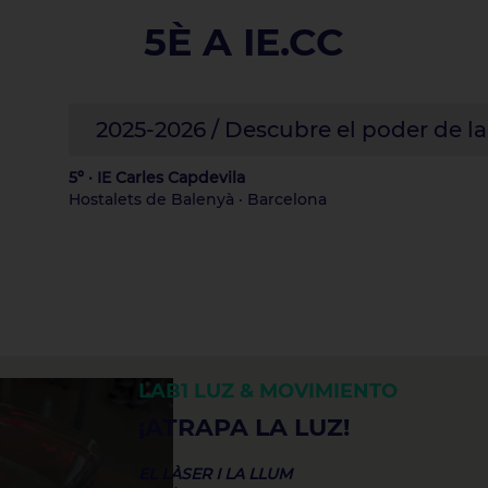
5È A IE.CC
2025-2026 / Descubre el poder de la
5º · IE Carles Capdevila
Hostalets de Balenyà · Barcelona
LAB1
LUZ & MOVIMIENTO
¡ATRAPA LA LUZ!
EL LÀSER I LA LLUM