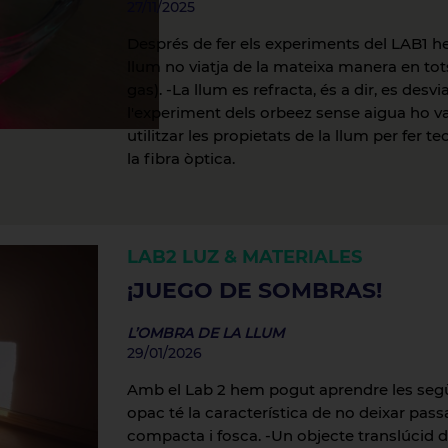
27/11/2025
Després de fer els experiments del LAB1 h
llum no viatja de la mateixa manera en tots
gas). -La llum es refracta, és a dir, es de
l'experiment dels orbeez sense aigua ho 
utilitzar les propietats de la llum per fer
la fibra òptica.
LAB2
LUZ & MATERIALES
¡JUEGO DE SOMBRAS!
L’OMBRA DE LA LLUM
29/01/2026
Amb el Lab 2 hem pogut aprendre les segü
opac té la característica de no deixar pass
compacta i fosca. -Un objecte translúcid de