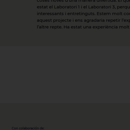
coses noves d’una manera divertida. El q
estat el Laboratori 1 i el Laboratori 3, pe
interessants i entretinguts. Estem molt co
aquest projecte i ens agradaria repetir l’ex
l’altre repte. Ha estat una experiència mol
Con colaboración de: