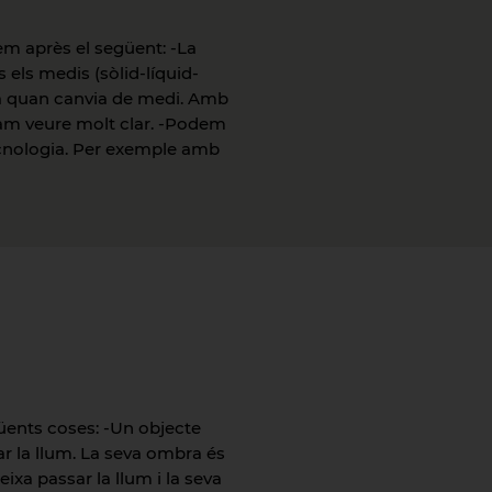
em après el següent: -La
 els medis (sòlid-líquid-
svia quan canvia de medi. Amb
vam veure molt clar. -Podem
 tecnologia. Per exemple amb
ents coses: -Un objecte
ar la llum. La seva ombra és
ixa passar la llum i la seva