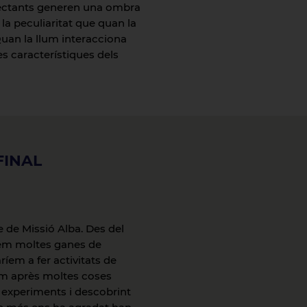
flectants generen una ombra
la peculiaritat que quan la
-Quan la llum interacciona
s característiques dels
FINAL
 de Missió Alba. Des del
íem moltes ganes de
íem a fer activitats de
em après moltes coses
t experiments i descobrint