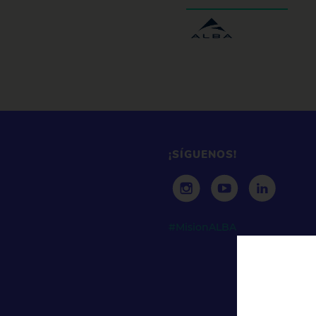
¡SÍGUENOS!
#MisionALBA