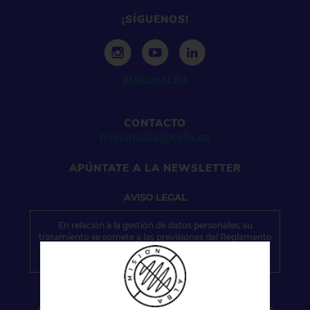
¡SÍGUENOS!
#MisionALBA
CONTACTO
misionalba@cells.es
APÚNTATE A LA NEWSLETTER
AVISO
LEGAL
En relación a la gestión de datos personales, su
tratamiento se somete a las previsiones del Reglamento
(UE) 2016/679 del Parlamento y del Consejo Europeo,
relativo a la protección de las personas físicas en lo que
respecta el tratamiento de datos personales y a la libre
circulación de estos datos y al resto de normativa
aplicable. Los datos requeridos son los mínimos
necesarios y están respaldados por la base legal
Acepto los términos y condiciones de participación.