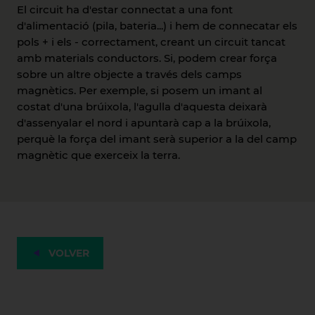
El circuit ha d'estar connectat a una font
d'alimentació (pila, bateria...) i hem de connecatar els
pols + i els - correctament, creant un circuit tancat
amb materials conductors. Si, podem crear força
sobre un altre objecte a través dels camps
magnètics. Per exemple, si posem un imant al
costat d'una brúixola, l'agulla d'aquesta deixarà
d'assenyalar el nord i apuntarà cap a la brúixola,
perquè la força del imant serà superior a la del camp
magnètic que exerceix la terra.
VOLVER