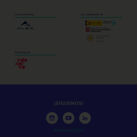
Una iniciativa de:
Con colaboración de:
Producida por:
¡SÍGUENOS!
#MisionALBA