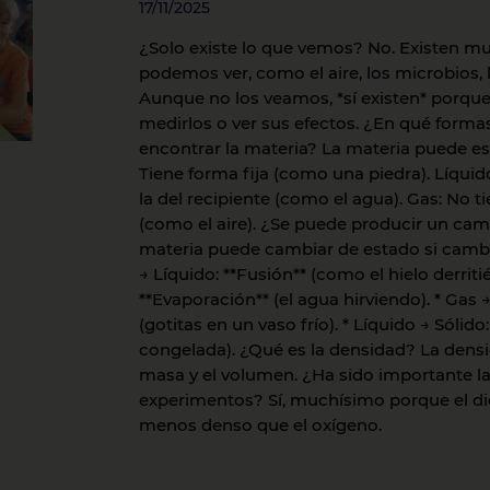
17/11/2025
¿Solo existe lo que vemos? No. Existen m
podemos ver, como el aire, los microbios, 
Aunque no los veamos, *sí existen* porqu
medirlos o ver sus efectos. ¿En qué form
encontrar la materia? La materia puede est
Tiene forma fija (como una piedra). Líquid
la del recipiente (como el agua). Gas: No t
(como el aire). ¿Se puede producir un camb
materia puede cambiar de estado si cambi
→ Líquido: **Fusión** (como el hielo derriti
**Evaporación** (el agua hirviendo). * Gas
(gotitas en un vaso frío). * Líquido → Sólido
congelada). ¿Qué es la densidad? La densid
masa y el volumen. ¿Ha sido importante l
experimentos? Sí, muchísimo porque el di
menos denso que el oxígeno.