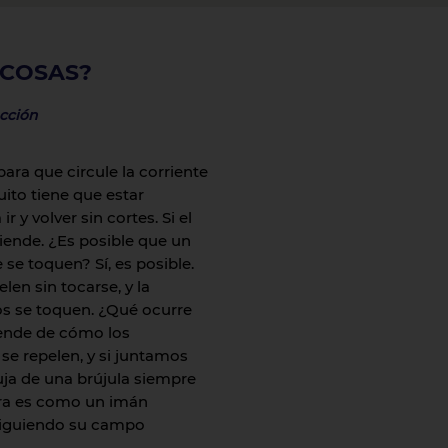
 COSAS?
acción
ara que circule la corriente
uito tiene que estar
r y volver sin cortes. Si el
ciende. ¿Es posible que un
 se toquen? Sí, es posible.
len sin tocarse, y la
os se toquen. ¿Qué ocurre
ende de cómo los
se repelen, y si juntamos
guja de una brújula siempre
erra es como un imán
 siguiendo su campo