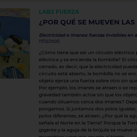
LAB2
FUERZA
¿POR QUÉ SE MUEVEN LAS
Electricidad e imanes: fuerzas invisibles en 
17/12/2025
¿Cómo tiene que ser un circuito eléctrico p
eléctrica y se encienda la bombilla? El circ
cerrado, es decir, que la electricidad pueda i
circuito está abierto, la bombilla no se en
objeto ejerza una fuerza sobre otro sin que
Por ejemplo, los imanes se atraen o se repe
gravedad también actúa sin que los objet
cuando situamos cerca dos imanes? Dep
pongamos. Si juntamos dos polos iguales, 
polos diferentes, se atraen. ¿Por qué la a
señala el Norte en la Tierra? Porque la Ti
gigante y la aguja de la brújula se mueve
magnético y por eso apunta al Norte.