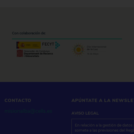
Con colaboración de:
CONTACTO
APÚNTATE A LA NEWSLE
misionalba@cells.es
AVISO
LEGAL
En relación a la gestión de datos
somete a las previsiones del Reg