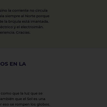
sino la corriente no circula
ñala siempre al Norte porque
de la brújula está imantada.
ctrico y el electroimán.
riencia. Gracias.
OS EN LA
como que la luz que se
también que el Sol es una
r eso se rompen los globos.