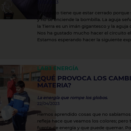
21/03/2023
El circuito tiene que estar cerrado porque 
y no se enciende la bombilla. La aguja se
la Tierra es un imán gigantesco y la aguja 
Nos ha gustado mucho hacer el circuito elé
Estamos esperando hacer la siguiente expe
LAB3
ENERGÍA
¿QUÉ PROVOCA LOS CAMBI
MATERIA?
La energía que rompe los globos.
22/04/2023
Hemos aprendido cosas que no sabíamos 
refleja hace que veamos los colores; pero 
fuente de energía y que puede quemar. Po