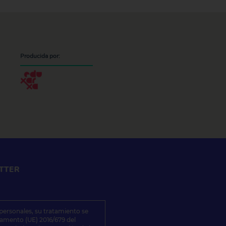
Producida por:
TTER
 personales, su tratamiento se
lamento (UE) 2016/679 del