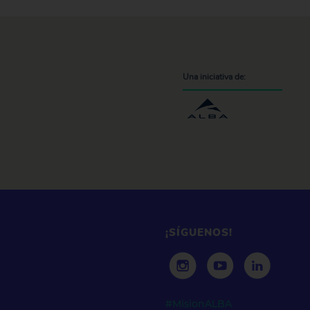
Una iniciativa de:
¡SÍGUENOS!
#MisionALBA