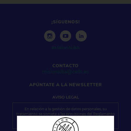
¡SÍGUENOS!
#MisionALBA
CONTACTO
misionalba@cells.es
APÚNTATE A LA NEWSLETTER
AVISO
LEGAL
En relación a la gestión de datos personales, su
tratamiento se somete a las previsiones del Reglamento
(UE) 2016/679 del Parlamento y del Consejo Europeo,
relativo a la protección de las personas físicas en lo que
respecta el tratamiento de datos personales y a la libre