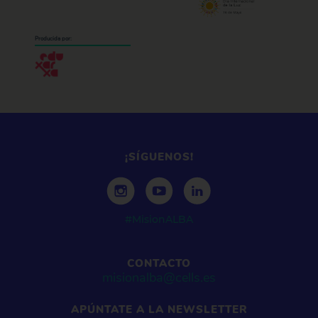
Producida por:
¡SÍGUENOS!
#MisionALBA
CONTACTO
misionalba@cells.es
APÚNTATE A LA NEWSLETTER