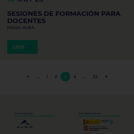
SESIONES DE FORMACIÓN PARA
DOCENTES
Misión ALBA
LEER
...
1
2
3
4
...
22
Una iniciativa de:
Con colaboración de: